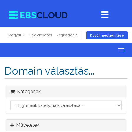
EBS
CLOUD
Magyar
Bejelentkezés
Regisztráció
Kosár megtekintése
Togg
navig
Domain választás...
Kategóriák
Műveletek