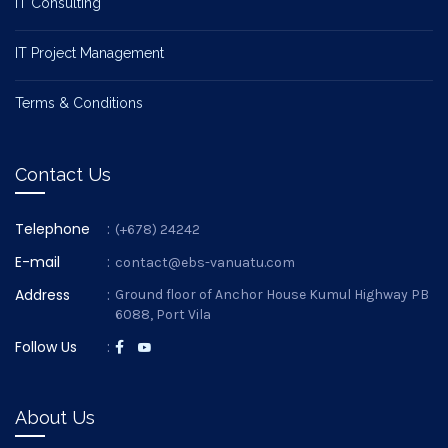
IT Consulting
IT Project Management
Terms & Conditions
Contact Us
Telephone
:
(+678) 24242
E-mail
:
contact@ebs-vanuatu.com
Address
:
Ground floor of Anchor House Kumul Highway PB
6088, Port Vila
Follow Us
:
About Us