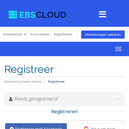
EBS
CLOUD
Nederlands
Aanmelden
Registreren
Winkelwagen bekijken
Togg
navig
Registreer
Klantensysteem Home
Registreer
Reeds geregistreerd?
Registreren
Registreer met Facebook
Sign in with Google