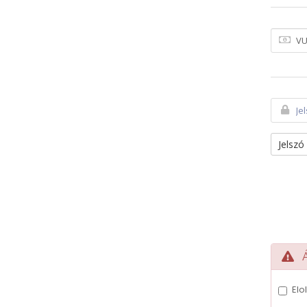
Jelszó
Ál
Elo