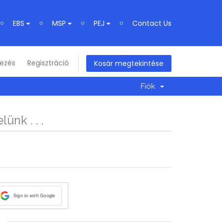
EBS
MSP
PEJ
Contact Us
kezés
Regisztráció
Kosár megtekintése
Fiók
ünk . . .
Sign in with Google