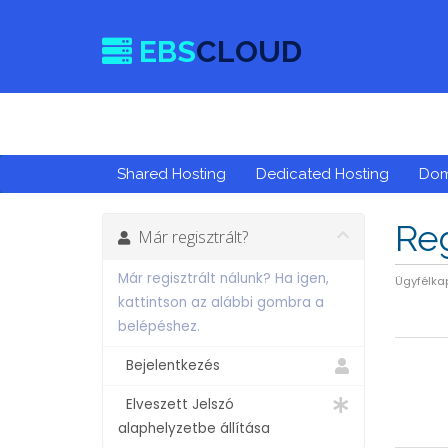
EBS
CLOUD
Shared Hosting
Dedicated Hosting
Do
Reg
Már regisztrált?
Már regisztrált nálunk? Ha igen,
Ügyfélka
kattintson az alábbi gombra a
belépéshez.
Bejelentkezés
Elveszett Jelszó
alaphelyzetbe állítása