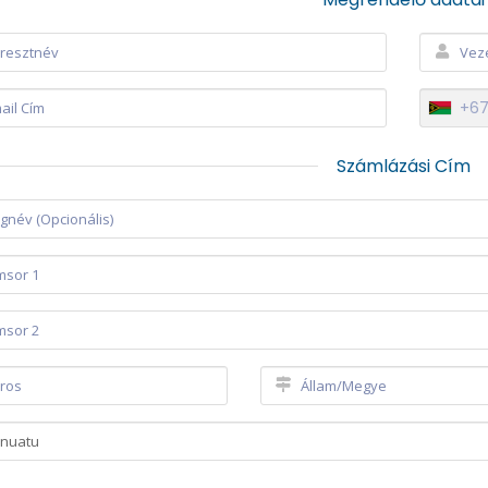
+6
Számlázási Cím