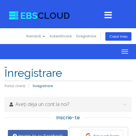
EBS
CLOUD
Română
Autentificare
Înregistrare
Coșul meu
Togg
navig
Înregistrare
Portal clienți
Înregistrare
Aveți deja un cont la noi?
Inscrie-te
Inscrie-te cu Facebook
Sign in with Google