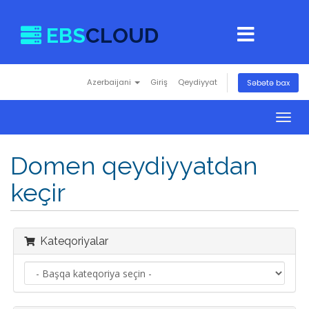
EBS
CLOUD
Azerbaijani
Giriş
Qeydiyyat
Səbətə bax
Togg
navig
Domen qeydiyyatdan
keçir
Kateqoriyalar