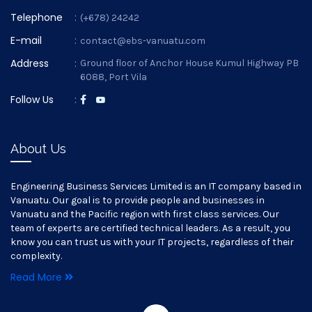
Telephone
:
(+678) 24242
E-mail
:
contact@ebs-vanuatu.com
Address
:
Ground floor of Anchor House Kumul Highway PB
6088, Port Vila
Follow Us
:
About Us
Engineering Business Services Limited is an IT company based in
Vanuatu. Our goal is to provide people and businesses in
Vanuatu and the Pacific region with first class services. Our
team of experts are certified technical leaders. As a result, you
know you can trust us with your IT projects, regardless of their
complexity.
Read More