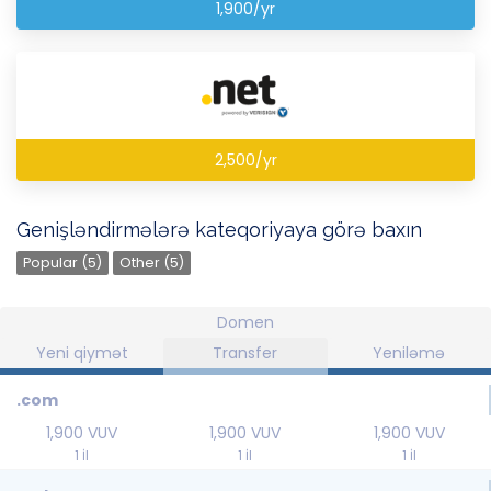
1,900/yr
2,500/yr
Genişləndirmələrə kateqoriyaya görə baxın
Popular (5)
Other (5)
Domen
Yeni qiymət
Transfer
Yeniləmə
.com
1,900 VUV
1,900 VUV
1,900 VUV
1 İl
1 İl
1 İl