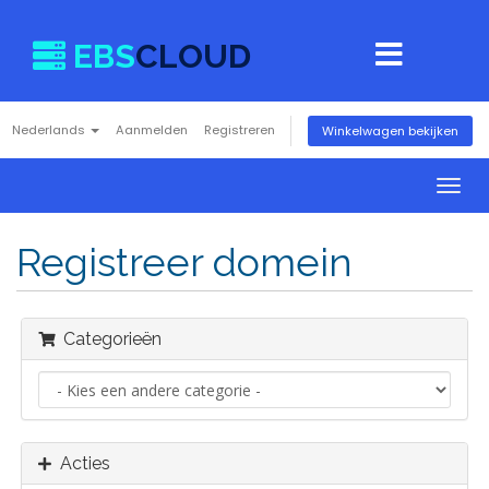
EBS
CLOUD
Nederlands
Aanmelden
Registreren
Winkelwagen bekijken
Togg
navig
Registreer domein
Categorieën
Acties