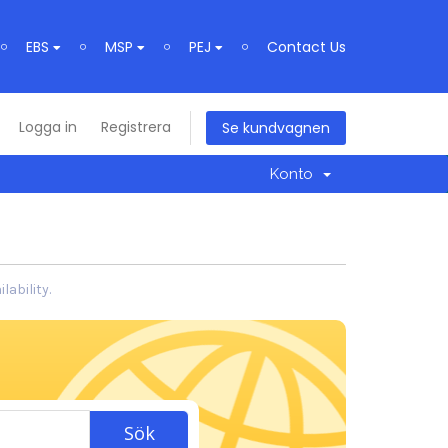
EBS
MSP
PEJ
Contact Us
Logga in
Registrera
Se kundvagnen
Konto
ability.
Sök