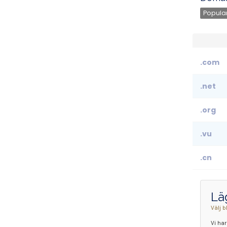
Popular
.com
.net
.org
.vu
.cn
Läg
Välj b
Vi har