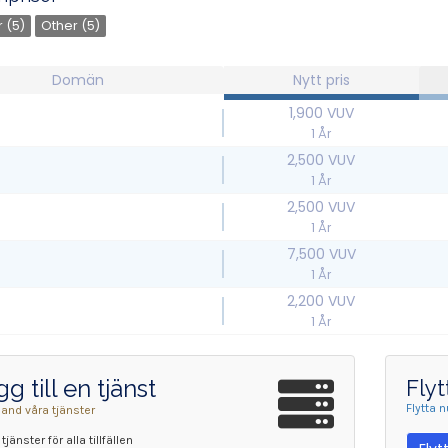
 (5)
Other (5)
Domän
Nytt pris
1,900 VUV
1 År
2,500 VUV
1 År
2,500 VUV
1 År
7,500 VUV
1 År
2,200 VUV
1 År
g till en tjänst
Flyt
Flytta 
land våra tjänster
 tjänster för alla tillfällen