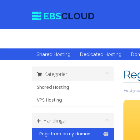
EBS
CLOUD
Shared Hosting
Dedicated Hosting
Do
Re
Kategorier
Shared Hosting
Find you
VPS Hosting
Handlingar
Registrera en ny domän