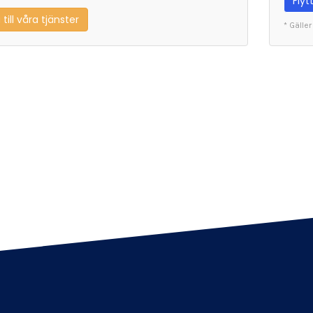
Fly
till våra tjänster
* Gälle