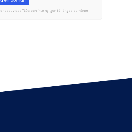
tta en domän
r endast vissa TLDs och inte nyligen förlängda domäner