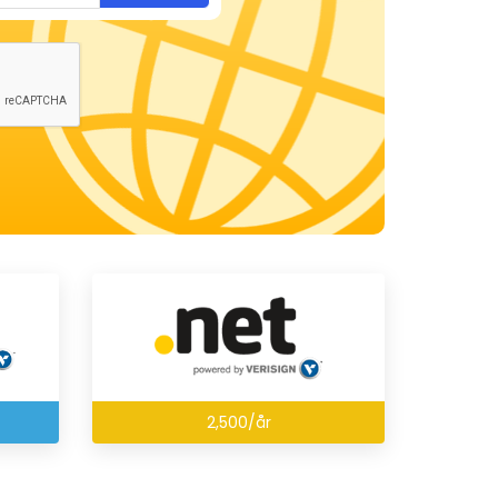
2,500/år