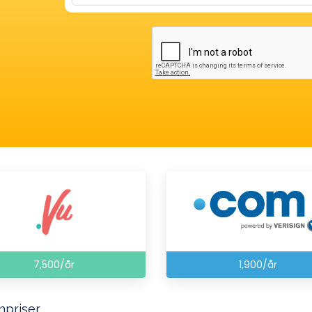
7,500/år
1,900/år
priser