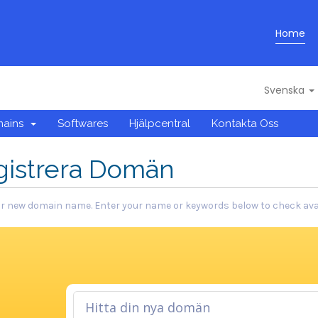
Home
Svenska
mains
Softwares
Hjälpcentral
Kontakta Oss
gistrera Domän
r new domain name. Enter your name or keywords below to check avail