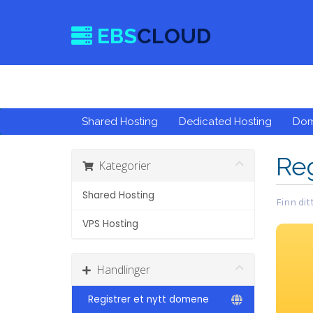
EBS
CLOUD
Shared Hosting
Dedicated Hosting
Do
Re
Kategorier
Shared Hosting
Finn dit
VPS Hosting
Handlinger
Registrer et nytt domene