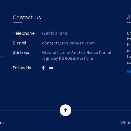
Contact Us
A
Telephone
:
En
(+678) 24242
ba
E-mail
:
contact@ebs-vanuatu.com
bu
cl
Address
:
Ground floor of Anchor House Kumul
te
Highway PB 6088, Port Vila
us
Follow Us
:
R
rt.
What 