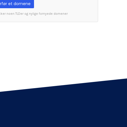
rfør et domene
kker noen TLDer og nylige fornyede domener