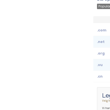
Popular
.com
.net
.org
.vu
.cn
Le
Velg f
Vi ha