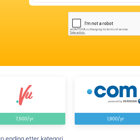
7,500/yr
1,900/yr
p ending etter kategori