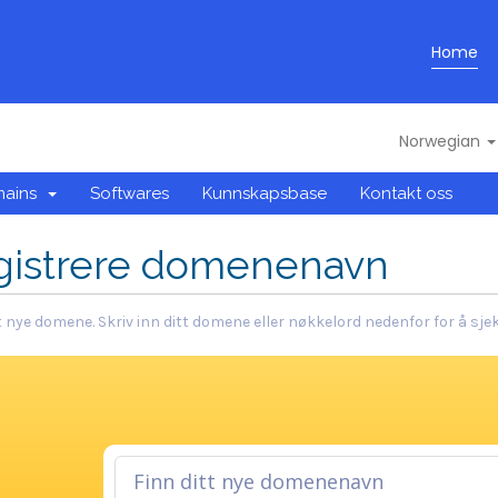
Home
Norwegian
mains
Softwares
Kunnskapsbase
Kontakt oss
gistrere domenenavn
t nye domene. Skriv inn ditt domene eller nøkkelord nedenfor for å sjek