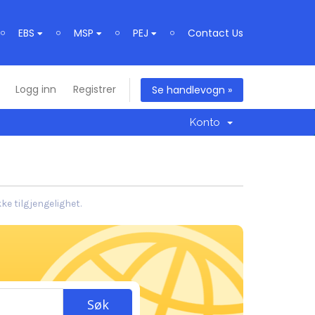
EBS
MSP
PEJ
Contact Us
Logg inn
Registrer
Se handlevogn »
Konto
ke tilgjengelighet.
Søk