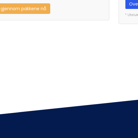
Ove
 gjennom pakkene nå
* Utelu