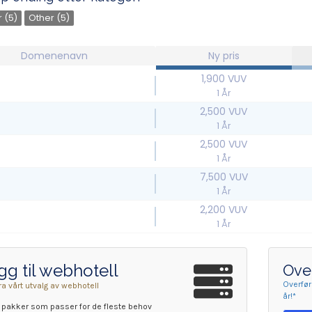
 (5)
Other (5)
Domenenavn
Ny pris
1,900 VUV
1 År
2,500 VUV
1 År
2,500 VUV
1 År
7,500 VUV
1 År
2,200 VUV
1 År
gg til webhotell
Over
Overfør
ra vårt utvalg av webhotell
år!*
r pakker som passer for de fleste behov