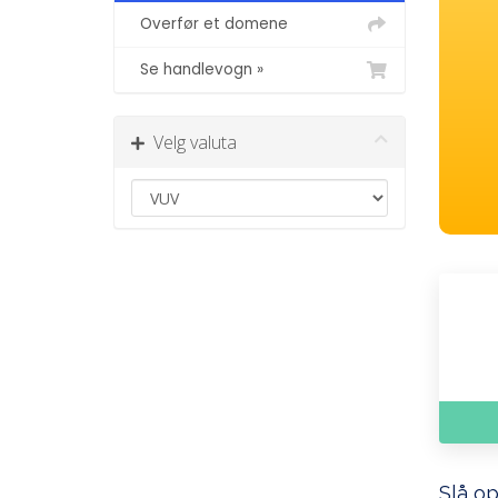
Overfør et domene
Se handlevogn »
Velg valuta
Slå op