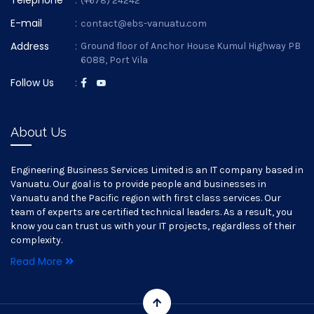
Telephone
:
(+678) 24242
E-mail
:
contact@ebs-vanuatu.com
Address
:
Ground floor of Anchor House Kumul Highway PB
6088, Port Vila
Follow Us
:
About Us
Engineering Business Services Limited is an IT company based in
Vanuatu. Our goal is to provide people and businesses in
Vanuatu and the Pacific region with first class services. Our
team of experts are certified technical leaders. As a result, you
know you can trust us with your IT projects, regardless of their
complexity.
Read More