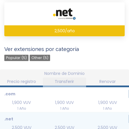
2,500/año
Ver extensiones por categoría
Popular (5)
Other (5)
Nombre de Dominio
Precio registro
Transferir
Renovar
.com
1,900 VUV
1,900 VUV
1,900 VUV
1 Año
1 Año
1 Año
.net
2,500 VUV
2,500 VUV
2,500 VUV