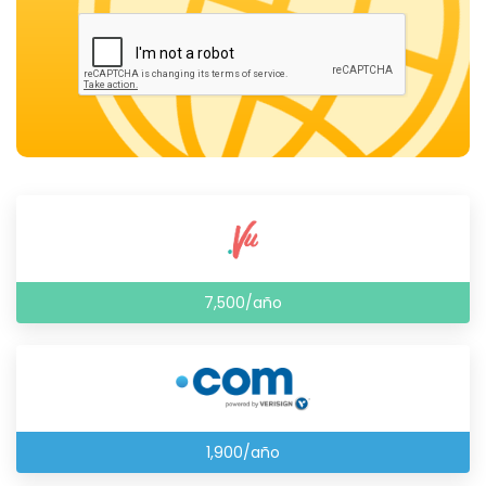
7,500/año
1,900/año