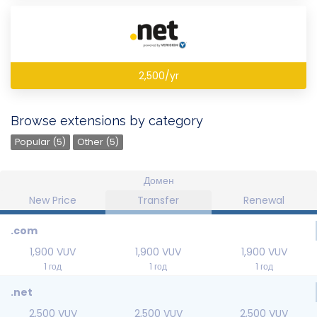
2,500/yr
Browse extensions by category
Popular (5)
Other (5)
Домен
New Price
Transfer
Renewal
.com
1,900 VUV
1,900 VUV
1,900 VUV
1 год
1 год
1 год
.net
2,500 VUV
2,500 VUV
2,500 VUV