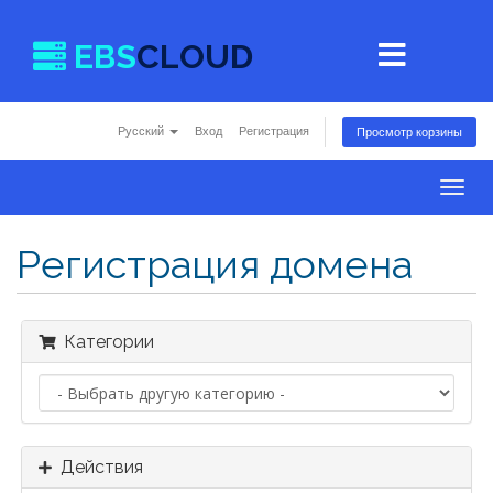
EBS
CLOUD
Русский
Вход
Регистрация
Просмотр корзины
Togg
navig
Регистрация домена
Категории
Действия